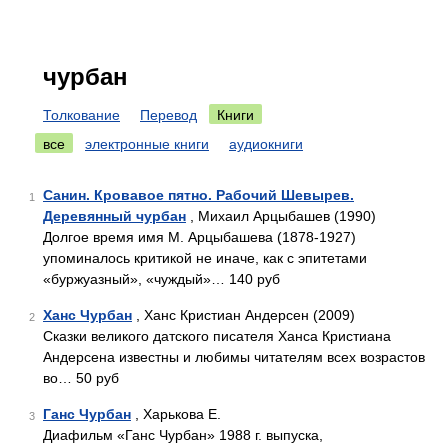
чурбан
Толкование
Перевод
Книги
все
электронные книги
аудиокниги
Санин. Кровавое пятно. Рабочий Шевырев.
1
Деревянный чурбан
, Михаил Арцыбашев (1990)
Долгое время имя М. Арцыбашева (1878-1927)
упоминалось критикой не иначе, как с эпитетами
«буржуазный», «чуждый»… 140 руб
Ханс Чурбан
, Ханс Кристиан Андерсен (2009)
2
Сказки великого датского писателя Ханса Кристиана
Андерсена известны и любимы читателям всех возрастов
во… 50 руб
Ганс Чурбан
, Харькова Е.
3
Диафильм «Ганс Чурбан» 1988 г. выпуска,