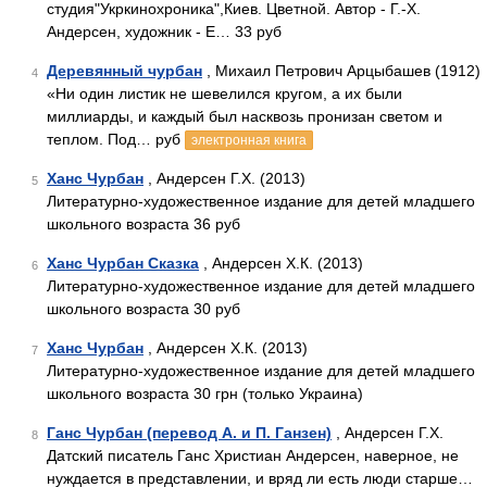
студия"Укркинохроника",Киев. Цветной. Автор - Г.-Х.
Андерсен, художник - Е… 33 руб
Деревянный чурбан
, Михаил Петрович Арцыбашев (1912)
4
«Ни один листик не шевелился кругом, а их были
миллиарды, и каждый был насквозь пронизан светом и
теплом. Под… руб
электронная книга
Ханс Чурбан
, Андерсен Г.Х. (2013)
5
Литературно-художественное издание для детей младшего
школьного возраста 36 руб
Ханс Чурбан Сказка
, Андерсен Х.К. (2013)
6
Литературно-художественное издание для детей младшего
школьного возраста 30 руб
Ханс Чурбан
, Андерсен Х.К. (2013)
7
Литературно-художественное издание для детей младшего
школьного возраста 30 грн (только Украина)
Ганс Чурбан (перевод А. и П. Ганзен)
, Андерсен Г.Х.
8
Датский писатель Ганс Христиан Андерсен, наверное, не
нуждается в представлении, и вряд ли есть люди старше…