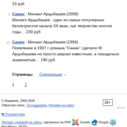
33 руб
Санин
, Михаил Арцыбашев (2008)
9
Михаил Арцыбашев - один из самых популярных
беллетристов начала XX века, чье творчество многие
годы… 230 руб
Санин
, Михаил Арцыбашев (1994)
10
Появление в 1907 г. романа "Санин" сделало М.
Арцыбашева не просто широко известным, а скандально
знаменитым… 190 руб
Страницы
Следующая
→
1
2
© Академик, 2000-2026
18+
Обратная связь:
Техподдержка
,
Реклама на сайте
👣 Путешествия
Экспорт словарей на сайты
, сделанные на PHP,
Joomla,
Drupal,
WordPress, MODx.